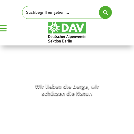
Search Button
Search
for:
Wir lieben die Berge, wir
schützen die Natur!