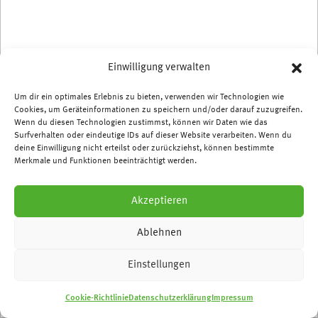
Einwilligung verwalten
Jubiläumswanderung
Um dir ein optimales Erlebnis zu bieten, verwenden wir Technologien wie
Etappe Südost (Birkenstein
Cookies, um Geräteinformationen zu speichern und/oder darauf zuzugreifen.
Wenn du diesen Technologien zustimmst, können wir Daten wie das
Surfverhalten oder eindeutige IDs auf dieser Website verarbeiten. Wenn du
– Grünau)
deine Einwilligung nicht erteilst oder zurückziehst, können bestimmte
Merkmale und Funktionen beeinträchtigt werden.
Sonntag, 05. September
Akzeptieren
Leitung: Bernd schröder
Treffpunkt: 10.00 Uhr, S-Bhf. Birkenstein, vor der Treppe zur
Ablehnen
Bahnsteigüberführung
Länge der Etappe: 21,5 km, ca. 5,5 h (ohne Pausen)
Einstellungen
Anmelden kann man sich entweder online (Etappe 1 Südost) oder
einfach über Telefon 030 / 21 30 92 600.
Cookie-Richtlinie
Datenschutzerklärung
Impressum