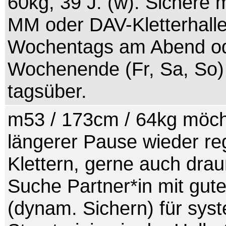
60kg, 39 J. (w). Sichere m
MM oder DAV-Kletterhalle
Wochentags am Abend o
Wochenende (Fr, Sa, So)
tagsüber.
m53 / 173cm / 64kg möc
längerer Pause wieder r
Klettern, gerne auch dra
Suche Partner*in mit gute
(dynam. Sichern) für sys