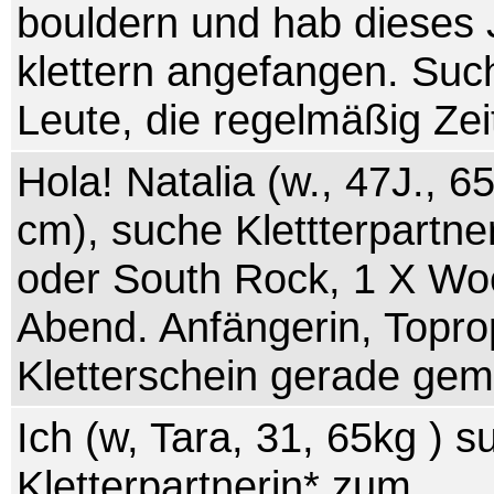
bouldern und hab dieses 
klettern angefangen. Suc
Leute, die regelmäßig Ze
Hola! Natalia (w., 47J., 6
cm), suche Klettterpartne
oder South Rock, 1 X W
Abend. Anfängerin, Topr
Kletterschein gerade gema
Ich (w, Tara, 31, 65kg ) s
Kletterpartnerin* zum