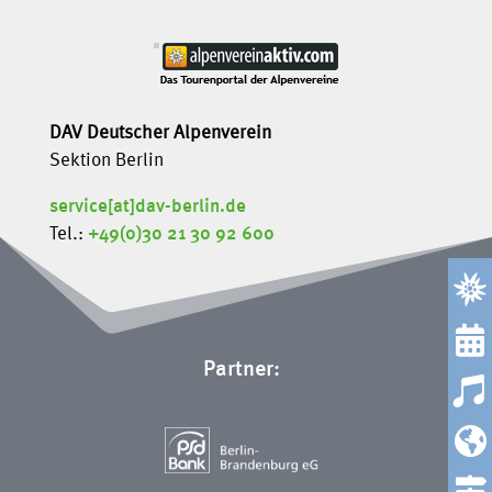
DAV Deutscher Alpenverein
Sektion Berlin
service[at]dav-berlin.de
Tel.:
+49(0)30 21 30 92 600

Partner:

