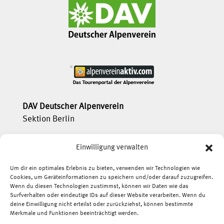
DAV Deutscher Alpenverein
Sektion Berlin
service[at]dav-berlin.de
Einwilligung verwalten
Tel.:
+49(0)30 21 30 92 600
Um dir ein optimales Erlebnis zu bieten, verwenden wir Technologien wie
Cookies, um Geräteinformationen zu speichern und/oder darauf zuzugreifen.
Wenn du diesen Technologien zustimmst, können wir Daten wie das
Surfverhalten oder eindeutige IDs auf dieser Website verarbeiten. Wenn du

deine Einwilligung nicht erteilst oder zurückziehst, können bestimmte
Partner:
Merkmale und Funktionen beeinträchtigt werden.