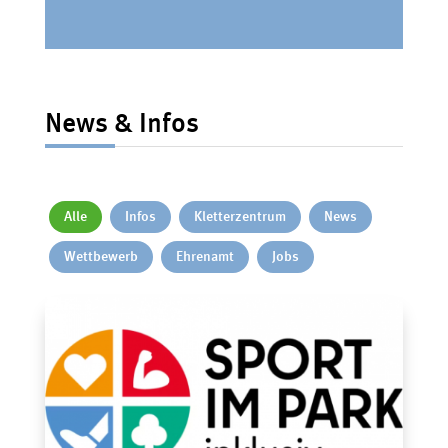
News & Infos
Alle
Infos
Kletterzentrum
News
Wettbewerb
Ehrenamt
Jobs