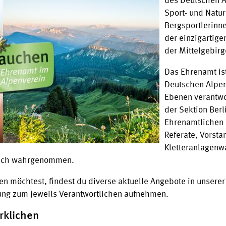
des Deutschen A
Sport- und Natu
Bergsportlerinne
der einzigartige
der Mittelgebirg
Das Ehrenamt is
Deutschen Alpen
Ebenen verantwo
der Sektion Berl
Ehrenamtlichen i
Referate, Vorsta
Kletteranlagenw
lich wahrgenommen.
n möchtest, findest du diverse aktuelle Angebote in unsere
ung zum jeweils Verantwortlichen aufnehmen.
rklichen