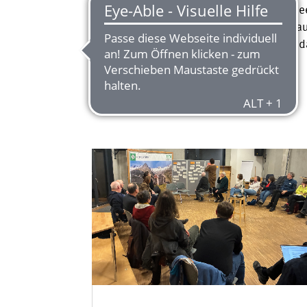
Ihr habt ein Anliegen oder eine eigene Id
freuen uns! Meldet euch bei uns, wir sch
andere Interessierte mit euch vernetzen,
Kontakt
Mail:
ehrenamt@dav-berlin.de
Telefon:
030-213092600