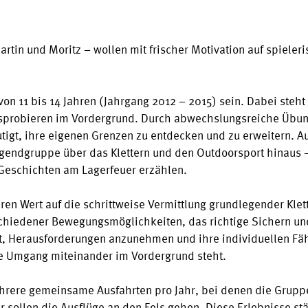
Martin und Moritz – wollen mit frischer Motivation auf spiel
 von 11 bis 14 Jahren (Jahrgang 2012 – 2015) sein. Dabei ste
probieren im Vordergrund. Durch abwechslungsreiche Übung
mutigt, ihre eigenen Grenzen zu entdecken und zu erweitern. 
ugendgruppe über das Klettern und den Outdoorsport hinaus
eschichten am Lagerfeuer erzählen.
n Wert auf die schrittweise Vermittlung grundlegender Klett
schiedener Bewegungsmöglichkeiten, das richtige Sichern und
t, Herausforderungen anzunehmen und ihre individuellen Fä
de Umgang miteinander im Vordergrund steht.
ehrere gemeinsame Ausfahrten pro Jahr, bei denen die Grupp