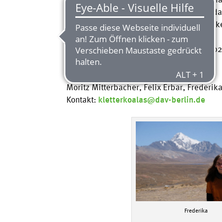
Kletterumgebungen vertiefen kann – primär
technischen Fertigkeiten, sondern auch d
jede und jeder ausreichend Aufmerksamkei
Unser Training findet ab Mitte Oktober 202
Jugendleitende:
Moritz Mitterbacher, Felix Erbar, Frederik
Kontakt:
kletterkoalas@dav-berlin.de
Frederika