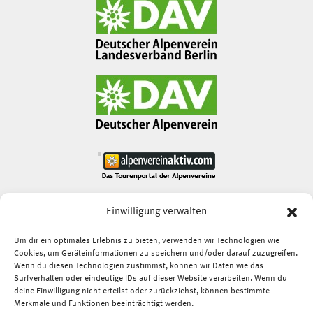
Einwilligung verwalten
DAV Deutscher Alpenverein
Sektion Berlin
Um dir ein optimales Erlebnis zu bieten, verwenden wir Technologien wie
Cookies, um Geräteinformationen zu speichern und/oder darauf zuzugreifen.
service[at]dav-berlin.de
Wenn du diesen Technologien zustimmst, können wir Daten wie das
Tel.:
+49(0)30 21 30 92 600
Surfverhalten oder eindeutige IDs auf dieser Website verarbeiten. Wenn du
deine Einwilligung nicht erteilst oder zurückziehst, können bestimmte
Merkmale und Funktionen beeinträchtigt werden.