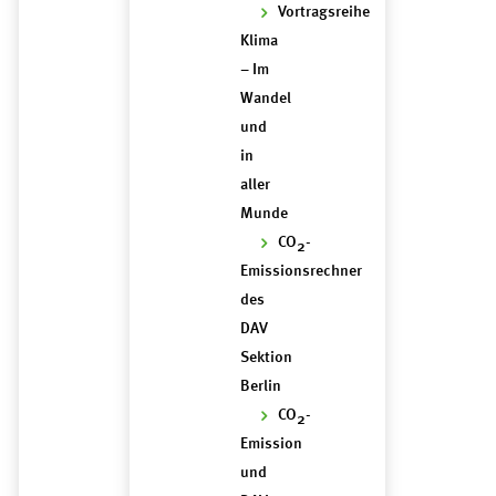
Vortragsreihe
Klima
– Im
Wandel
und
in
aller
Munde
CO
-
2
Emissionsrechner
des
DAV
Sektion
Berlin
CO
-
2
Emission
und