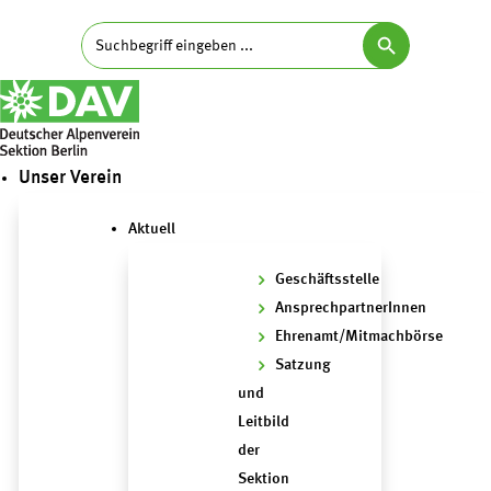
Search Button
Search
for:
Unser Verein
Aktuell
Geschäftsstelle
AnsprechpartnerInnen
Ehrenamt/Mitmachbörse
Satzung
und
Leitbild
der
Sektion