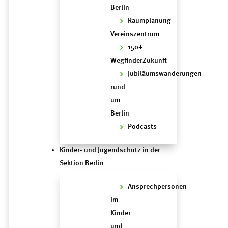
Berlin
Raumplanung
Vereinszentrum
150+
WegfinderZukunft
Jubiläumswanderungen
rund
um
Berlin
Podcasts
Kinder- und Jugendschutz in der
Sektion Berlin
Ansprechpersonen
im
Kinder
und