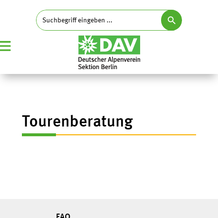
Search Button
Search
for:
Tourenberatung
FAQ