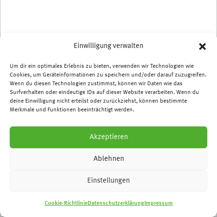
Einwilligung verwalten
Um dir ein optimales Erlebnis zu bieten, verwenden wir Technologien wie
Alpiner Infoabend
Cookies, um Geräteinformationen zu speichern und/oder darauf zuzugreifen.
Wenn du diesen Technologien zustimmst, können wir Daten wie das
Lawinenkunde für
Surfverhalten oder eindeutige IDs auf dieser Website verarbeiten. Wenn du
deine Einwilligung nicht erteilst oder zurückziehst, können bestimmte
Merkmale und Funktionen beeinträchtigt werden.
sommerliche ( Hoch-)Touren
Akzeptieren
Mi, 15. Juni um 20 Uhr im Vereinszentrum
(Saal)
Ablehnen
Einstellungen
Wie agiere ich insbesondere bei den im Sommer vorherrschenden
Lawinenproblemen? Beim Infoabend "Lawinen" am 15. Juni 2022
klären wir auf.
Cookie-Richtlinie
Datenschutzerklärung
Impressum